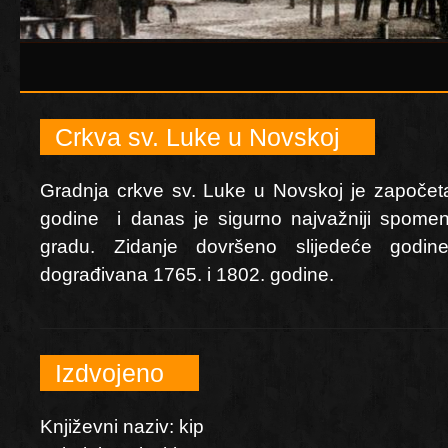
Crkva sv. Luke u Novskoj
Gradnja crkve sv. Luke u Novskoj je započet
godine i danas je sigurno najvažniji spome
gradu. Zidanje dovršeno slijedeće godin
dograđivana 1765. i 1802. godine.
Izdvojeno
Književni naziv: kip