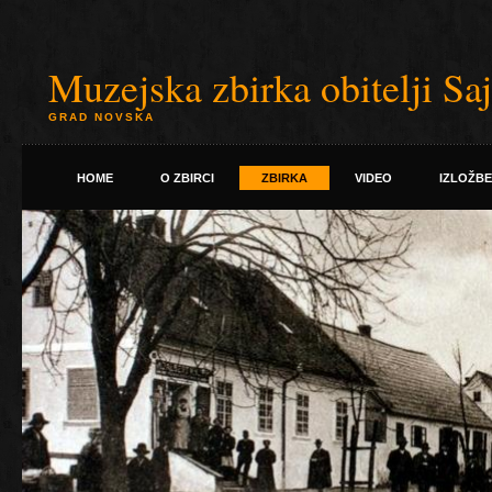
Muzejska zbirka obitelji Sa
GRAD NOVSKA
HOME
O ZBIRCI
ZBIRKA
VIDEO
IZLOŽBE