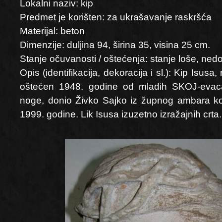
Lokalni naziv: kip
Predmet je korišten: za ukrašavanje raskršća
Materijal: beton
Dimenzije: duljina 94, širina 35, visina 25 cm.
Stanje očuvanosti / oštećenja: stanje loše, nedo
Opis (identifikacija, dekoracija i sl.): Kip Isus
oštećen 1948. godine od mladih SKOJ-evaca
noge, donio Živko Sajko iz župnog ambara ko
1999. godine. Lik Isusa izuzetno izražajnih crta.