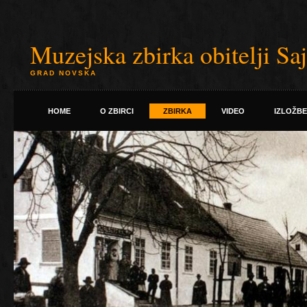
Muzejska zbirka obitelji Sa
GRAD NOVSKA
HOME
O ZBIRCI
ZBIRKA
VIDEO
IZLOŽBE