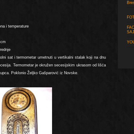
Bre
FOT
ena i temperature
FA
SA
a cm
YOU
srednje
 stolni sat i termometar umetnuti u vertikalni stalak koji na dnu
secesija. Termometar je okružen secesijskim ukrasom od lišća
u stupca. Poklonio Željko Gašparović iz Novske.