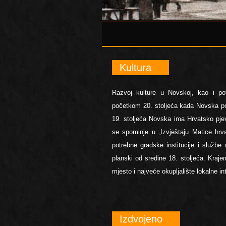
Kultura
Razvoj kulture u Novskoj, kao i po
početkom 20. stoljeća kada Novska po
19. stoljeća Novska ima Hrvatsko pjev
se spominje u „Izvještaju Matice hr
potrebne gradske institucije i službe
planski od sredine 18. stoljeća. Kraj
mjesto i najveće okupljalište lokalne in
Izdvojeno