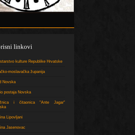
risni linkovi
starstvo kulture Republike Hrvatske
ačko-moslavačka županija
d Novska
io postaja Novska
ižnica i čitaonica "Ante Jagar"
ska
na Lipovljani
ina Jasenovac