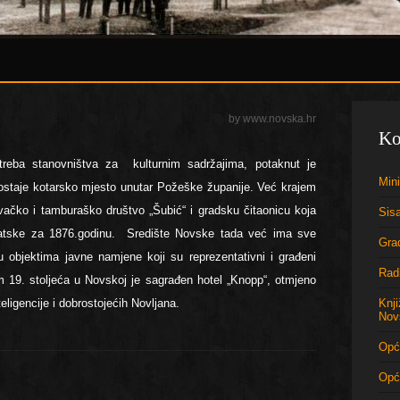
by www.novska.hr
Ko
treba stanovništva za kulturnim sadržajima, potaknut je
Mini
staje kotarsko mjesto unutar Požeške županije. Već krajem
ačko i tamburaško društvo „Šubić“ i gradsku čitaonicu koja
Sis
vatske za 1876.godinu. Središte Novske tada već ima sve
Gra
 u objektima javne namjene koji su reprezentativni i građeni
Rad
em 19. stoljeća u Novskoj je sagrađen hotel „Knopp“, otmjeno
teligencije i dobrostojećih Novljana.
Knj
Nov
Opći
Opć