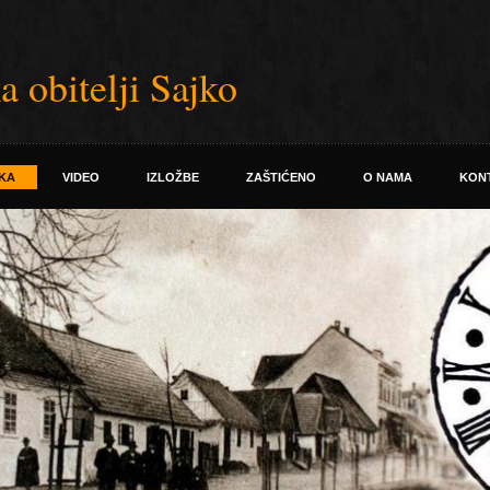
 obitelji Sajko
KA
VIDEO
IZLOŽBE
ZAŠTIĆENO
O NAMA
KON