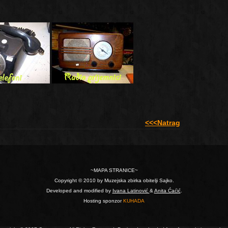
<<<Natrag
~MAPA STRANICE~
Copyright © 2010 by Muzejska zbirka obitelji Sajko.
Developed and modified by
Ivana Latinović
&
Anita Ćaćić
.
Hosting sponzor
KUHADA